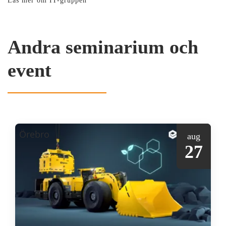
Läs mer om IT-gruppen
Andra seminarium och
event
Örebro
aug
27