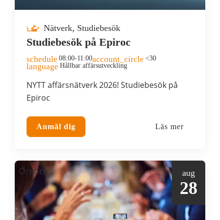
Nätverk, Studiebesök
Studiebesök på Epiroc
schedule
08:00-11:00
account_circle
<30
language
Hållbar affärsutveckling
NYTT affärsnätverk 2026! Studiebesök på
Epiroc
Anmäl dig
Läs mer
Örebro
aug
28