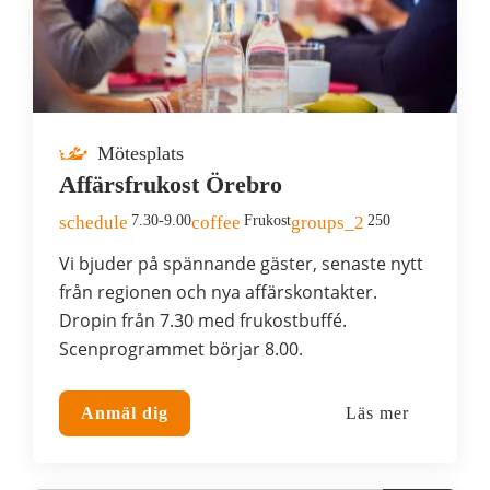
Mötesplats
Affärsfrukost Örebro
schedule
7.30-9.00
coffee
Frukost
groups_2
250
Vi bjuder på spännande gäster, senaste nytt
från regionen och nya affärskontakter.
Dropin från 7.30 med frukostbuffé.
Scenprogrammet börjar 8.00.
Anmäl dig
Läs mer