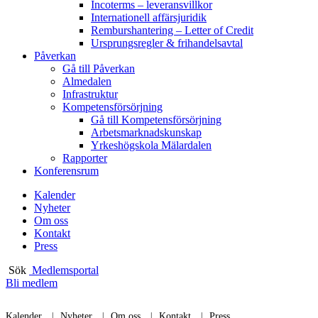
Incoterms – leveransvillkor
Internationell affärsjuridik
Remburshantering – Letter of Credit
Ursprungsregler & frihandelsavtal
Påverkan
Gå till Påverkan
Almedalen
Infrastruktur
Kompetensförsörjning
Gå till Kompetensförsörjning
Arbetsmarknadskunskap
Yrkeshögskola Mälardalen
Rapporter
Konferensrum
Kalender
Nyheter
Om oss
Kontakt
Press
Sök
Medlemsportal
Bli medlem
Kalender
Nyheter
Om oss
Kontakt
Press