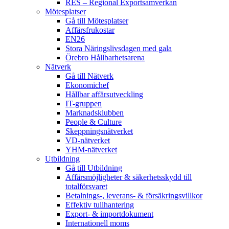
RES – Regional Exportsamverkan
Mötesplatser
Gå till Mötesplatser
Affärsfrukostar
EN26
Stora Näringslivsdagen med gala
Örebro Hållbarhetsarena
Nätverk
Gå till Nätverk
Ekonomichef
Hållbar affärsutveckling
IT-gruppen
Marknadsklubben
People & Culture
Skeppningsnätverket
VD-nätverket
YHM-nätverket
Utbildning
Gå till Utbildning
Affärsmöjligheter & säkerhetsskydd till
totalförsvaret
Betalnings-, leverans- & försäkringsvillkor
Effektiv tullhantering
Export- & importdokument
Internationell moms