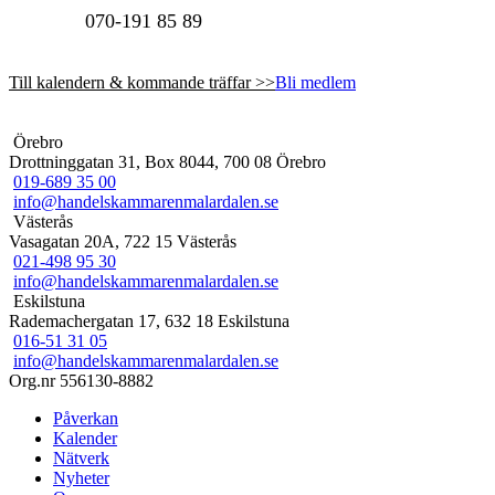
070-191 85 89
Till kalendern & kommande träffar >>
Bli medlem
Örebro
Drottninggatan 31, Box 8044, 700 08 Örebro
019-689 35 00
info@handelskammarenmalardalen.se
Västerås
Vasagatan 20A, 722 15 Västerås
021-498 95 30
info@handelskammarenmalardalen.se
Eskilstuna
Rademachergatan 17, 632 18 Eskilstuna
016-51 31 05
info@handelskammarenmalardalen.se
Org.nr 556130-8882
Påverkan
Kalender
Nätverk
Nyheter