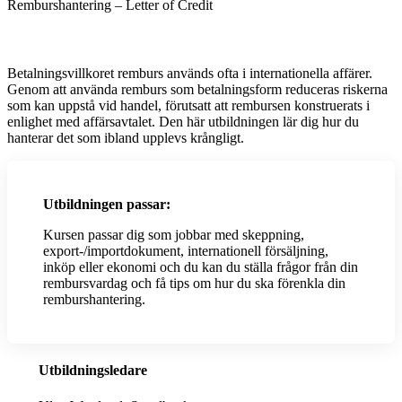
Remburshantering – Letter of Credit
IT-gruppen
totalförsvaret
Marknadsklubben
Betalnings-, leverans- &
People & Culture
försäkringsvillkor
Skeppningsnätverket
Effektiv tullhantering
Betalningsvillkoret remburs används ofta i internationella affärer.
VD-nätverket
Export- & importdokument
Genom att använda remburs som betalningsform reduceras riskerna
YHM-nätverket
Internationell moms
som kan uppstå vid handel, förutsatt att rembursen konstruerats i
Incoterms – leveransvillkor
enlighet med affärsavtalet. Den här utbildningen lär dig hur du
Internationell affärsjuridik
hanterar det som ibland upplevs krångligt.
Remburshantering – Letter
of Credit
Ursprungsregler &
frihandelsavtal
Utbildningen passar:
Kursen passar dig som jobbar med skeppning,
export-/importdokument, internationell försäljning,
inköp eller ekonomi och du kan du ställa frågor från din
rembursvardag och få tips om hur du ska förenkla din
remburshantering.
Utbildningsledare