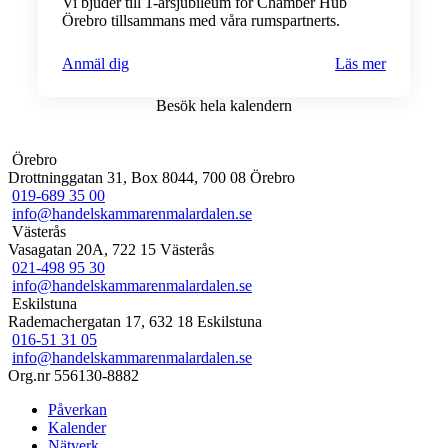
Vi bjuder till 1-årsjubileum för Chamber Hub
Örebro tillsammans med våra rumspartnerts.
Anmäl dig
Läs mer
Besök hela kalendern
Örebro
Drottninggatan 31, Box 8044, 700 08 Örebro
019-689 35 00
info@handelskammarenmalardalen.se
Västerås
Vasagatan 20A, 722 15 Västerås
021-498 95 30
info@handelskammarenmalardalen.se
Eskilstuna
Rademachergatan 17, 632 18 Eskilstuna
016-51 31 05
info@handelskammarenmalardalen.se
Org.nr 556130-8882
Påverkan
Kalender
Nätverk