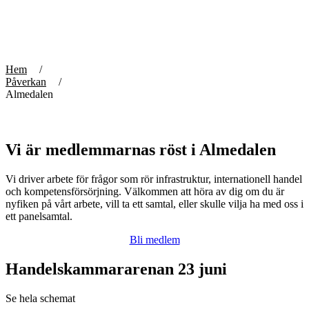
Bli medlem
Opinion
IT-gruppen
totalförsvaret
Marknadsklubben
Betalnings-, leverans- &
People & Culture
försäkringsvillkor
Skeppningsnätverket
Effektiv tullhantering
VD-nätverket
Export- & importdokument
Hem
YHM-nätverket
Internationell moms
Påverkan
Incoterms – leveransvillkor
Almedalen
Internationell affärsjuridik
Remburshantering – Letter
of Credit
Ursprungsregler &
Vi är medlemmarnas röst i Almedalen
frihandelsavtal
Vi driver arbete för frågor som rör infrastruktur, internationell handel
och kompetensförsörjning. Välkommen att höra av dig om du är
nyfiken på vårt arbete, vill ta ett samtal, eller skulle vilja ha med oss i
ett panelsamtal.
Bli medlem
Handelskammararenan 23 juni
Se hela schemat