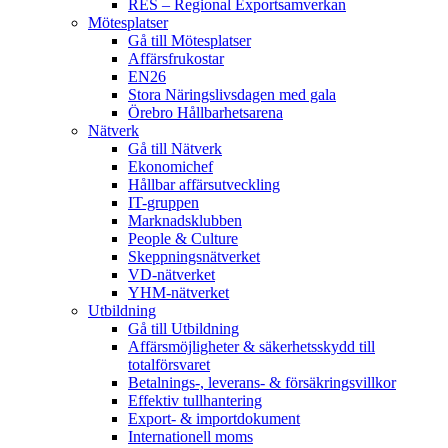
RES – Regional Exportsamverkan
Mötesplatser
Gå till Mötesplatser
Affärsfrukostar
EN26
Stora Näringslivsdagen med gala
Örebro Hållbarhetsarena
Nätverk
Gå till Nätverk
Ekonomichef
Hållbar affärsutveckling
IT-gruppen
Marknadsklubben
People & Culture
Skeppningsnätverket
VD-nätverket
YHM-nätverket
Utbildning
Gå till Utbildning
Affärsmöjligheter & säkerhetsskydd till
totalförsvaret
Betalnings-, leverans- & försäkringsvillkor
Effektiv tullhantering
Export- & importdokument
Internationell moms