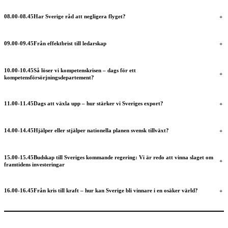
08.00-08.45ㅤHar Sverige råd att negligera flyget?
+
09.00-09.45ㅤFrån effektbrist till ledarskap
+
10.00-10.45ㅤSå löser vi kompetenskrisen – dags för ett
+
kompetensförsörjningsdepartement?
11.00-11.45ㅤDags att växla upp – hur stärker vi Sveriges export?
+
14.00-14.45ㅤHjälper eller stjälper nationella planen svensk tillväxt?
+
15.00-15.45ㅤBudskap till Sveriges kommande regering: Vi är redo att vinna slaget om
+
framtidens investeringar
16.00-16.45ㅤFrån kris till kraft – hur kan Sverige bli vinnare i en osäker värld?
+