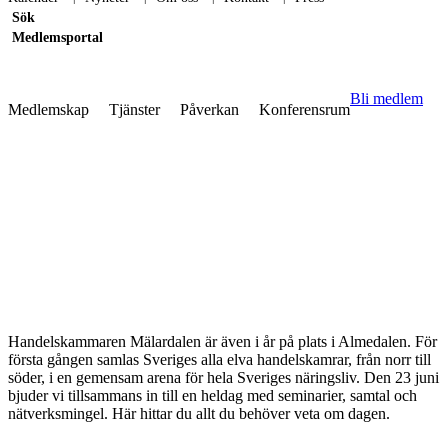
Sök
Medlemsportal
Bli medlem
Medlemskap
Tjänster
Påverkan
Konferensrum
Bli medlem
Internationellt
Almedalen
Att vara medlem
Mötesplatser
Infrastruktur
Kompetensförsörjning
Rapporter
Ansök här
Besiktning & värdering
Hyr konferens
Affärsfrukostar
Medlemsförmåner
Global Mobility
Medlemsportal
EN26
Arbetsmarknadskunskap
Almedalen 2026
Handelsdokument
Medlemsregister
Stora Näringslivsdagen med
Yrkeshögskola Mälardalen
Internationell
gala
Kalender
Medlemsnyheter
affärsutveckling
Örebro Hållbarhetsarena
Handelskammaren Mälardalen är även i år på plats i Almedalen. För
RES – Regional
första gången samlas Sveriges alla elva handelskamrar, från norr till
Exportsamverkan
söder, i en gemensam arena för hela Sveriges näringsliv. Den 23 juni
Nätverk
Utbildning
bjuder vi tillsammans in till en heldag med seminarier, samtal och
nätverksmingel. Här hittar du allt du behöver veta om dagen.
Ekonomichef
Affärsmöjligheter &
Hållbar affärsutveckling
säkerhetsskydd till