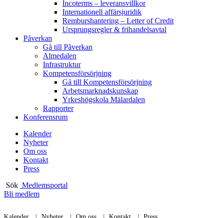
Incoterms – leveransvillkor
Internationell affärsjuridik
Remburshantering – Letter of Credit
Ursprungsregler & frihandelsavtal
Påverkan
Gå till Påverkan
Almedalen
Infrastruktur
Kompetensförsörjning
Gå till Kompetensförsörjning
Arbetsmarknadskunskap
Yrkeshögskola Mälardalen
Rapporter
Konferensrum
Kalender
Nyheter
Om oss
Kontakt
Press
Sök
Medlemsportal
Bli medlem
Kalender
Nyheter
Om oss
Kontakt
Press