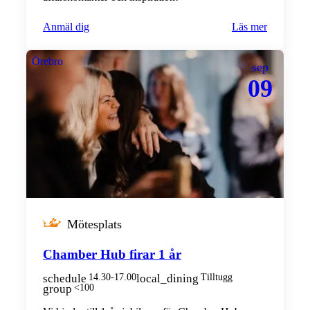
Anmäl dig
Läs mer
Örebro
sep
09
Mötesplats
Chamber Hub firar 1 år
schedule
14.30-17.00
local_dining
Tilltugg
group
<100