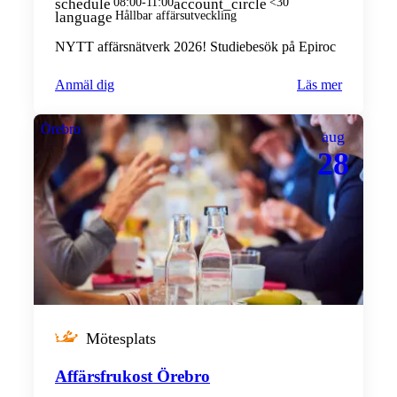
schedule
08:00-11:00
account_circle
<30
language
Hållbar affärsutveckling
NYTT affärsnätverk 2026! Studiebesök på Epiroc
Anmäl dig
Läs mer
Örebro
aug
28
Mötesplats
Affärsfrukost Örebro