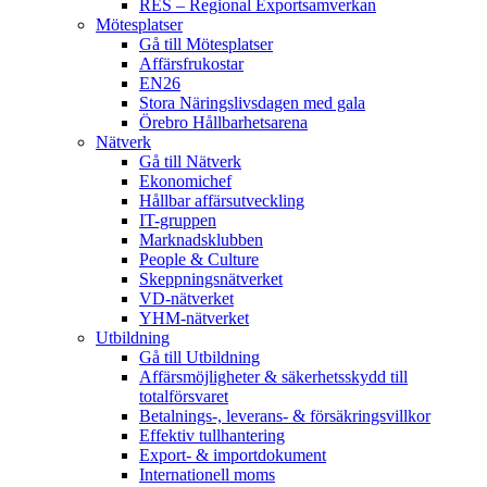
RES – Regional Exportsamverkan
Mötesplatser
Gå till Mötesplatser
Affärsfrukostar
EN26
Stora Näringslivsdagen med gala
Örebro Hållbarhetsarena
Nätverk
Gå till Nätverk
Ekonomichef
Hållbar affärsutveckling
IT-gruppen
Marknadsklubben
People & Culture
Skeppningsnätverket
VD-nätverket
YHM-nätverket
Utbildning
Gå till Utbildning
Affärsmöjligheter & säkerhetsskydd till
totalförsvaret
Betalnings-, leverans- & försäkringsvillkor
Effektiv tullhantering
Export- & importdokument
Internationell moms