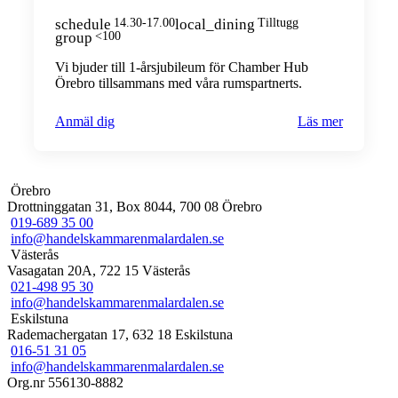
schedule
14.30-17.00
local_dining
Tilltugg
group
<100
Vi bjuder till 1-årsjubileum för Chamber Hub
Örebro tillsammans med våra rumspartnerts.
Anmäl dig
Läs mer
Örebro
Drottninggatan 31, Box 8044, 700 08 Örebro
019-689 35 00
info@handelskammarenmalardalen.se
Västerås
Vasagatan 20A, 722 15 Västerås
021-498 95 30
info@handelskammarenmalardalen.se
Eskilstuna
Rademachergatan 17, 632 18 Eskilstuna
016-51 31 05
info@handelskammarenmalardalen.se
Org.nr 556130-8882