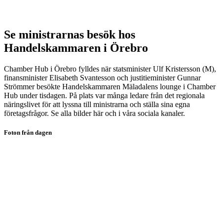
IT-gruppen
totalförsvaret
Marknadsklubben
Betalnings-, leverans- &
People & Culture
försäkringsvillkor
Se ministrarnas besök hos
Skeppningsnätverket
Effektiv tullhantering
VD-nätverket
Export- & importdokument
Handelskammaren i Örebro
YHM-nätverket
Internationell moms
Incoterms – leveransvillkor
Chamber Hub i Örebro fylldes när statsminister Ulf Kristersson (M),
Internationell affärsjuridik
finansminister Elisabeth Svantesson och justitieminister Gunnar
Remburshantering – Letter
Strömmer besökte Handelskammaren Mäladalens lounge i Chamber
of Credit
Hub under tisdagen. På plats var många ledare från det regionala
Ursprungsregler &
näringslivet för att lyssna till ministrarna och ställa sina egna
frihandelsavtal
företagsfrågor. Se alla bilder här och i våra sociala kanaler.
Foton från dagen