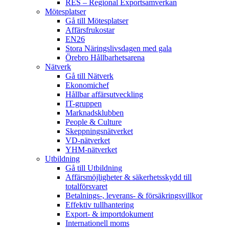
RES – Regional Exportsamverkan
Mötesplatser
Gå till Mötesplatser
Affärsfrukostar
EN26
Stora Näringslivsdagen med gala
Örebro Hållbarhetsarena
Nätverk
Gå till Nätverk
Ekonomichef
Hållbar affärsutveckling
IT-gruppen
Marknadsklubben
People & Culture
Skeppningsnätverket
VD-nätverket
YHM-nätverket
Utbildning
Gå till Utbildning
Affärsmöjligheter & säkerhetsskydd till
totalförsvaret
Betalnings-, leverans- & försäkringsvillkor
Effektiv tullhantering
Export- & importdokument
Internationell moms