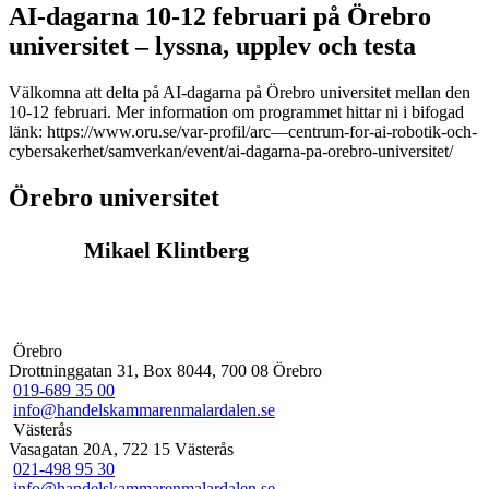
AI-dagarna 10-12 februari på Örebro
IT-gruppen
totalförsvaret
Marknadsklubben
Betalnings-, leverans- &
universitet – lyssna, upplev och testa
People & Culture
försäkringsvillkor
Skeppningsnätverket
Effektiv tullhantering
Välkomna att delta på AI-dagarna på Örebro universitet mellan den
VD-nätverket
Export- & importdokument
10-12 februari. Mer information om programmet hittar ni i bifogad
YHM-nätverket
Internationell moms
länk: https://www.oru.se/var-profil/arc—centrum-for-ai-robotik-och-
Incoterms – leveransvillkor
cybersakerhet/samverkan/event/ai-dagarna-pa-orebro-universitet/
Internationell affärsjuridik
Remburshantering – Letter
Örebro universitet
of Credit
Ursprungsregler &
frihandelsavtal
Mikael Klintberg
Örebro
Drottninggatan 31, Box 8044, 700 08 Örebro
019-689 35 00
info@handelskammarenmalardalen.se
Västerås
Vasagatan 20A, 722 15 Västerås
021-498 95 30
info@handelskammarenmalardalen.se