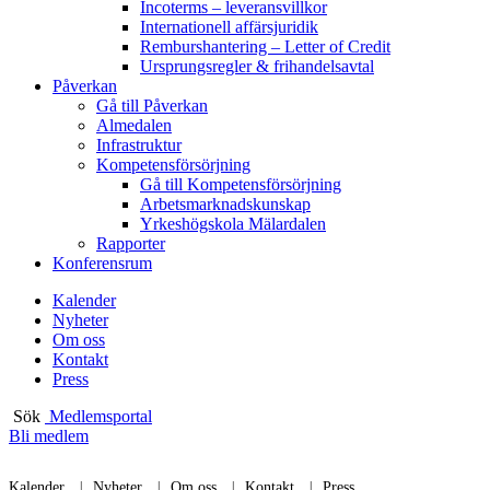
Incoterms – leveransvillkor
Internationell affärsjuridik
Remburshantering – Letter of Credit
Ursprungsregler & frihandelsavtal
Påverkan
Gå till Påverkan
Almedalen
Infrastruktur
Kompetensförsörjning
Gå till Kompetensförsörjning
Arbetsmarknadskunskap
Yrkeshögskola Mälardalen
Rapporter
Konferensrum
Kalender
Nyheter
Om oss
Kontakt
Press
Sök
Medlemsportal
Bli medlem
Kalender
Nyheter
Om oss
Kontakt
Press