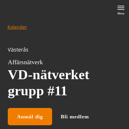
Meny
Kalender
Västerås
Affärsnätverk
VD-nätverket
grupp #11
Anmäl dig
Bli medlem