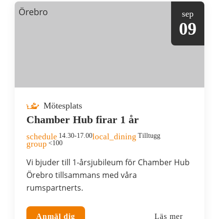
Örebro
sep
09
Mötesplats
Chamber Hub firar 1 år
schedule
14.30-17.00
local_dining
Tilltugg
group
<100
Vi bjuder till 1-årsjubileum för Chamber Hub
Örebro tillsammans med våra
rumspartnerts.
Anmäl dig
Läs mer