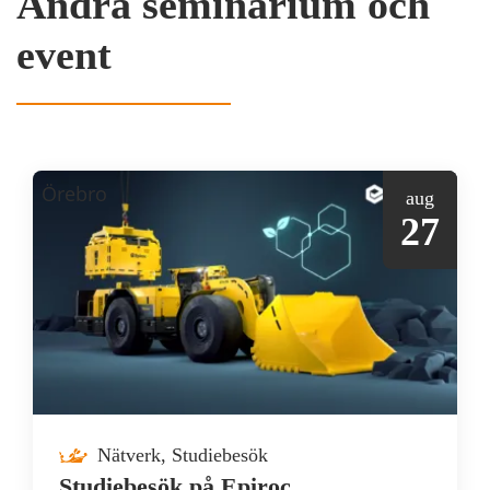
Andra seminarium och
event
Örebro
aug
27
Nätverk, Studiebesök
Studiebesök på Epiroc