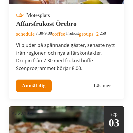
Mötesplats
Affärsfrukost Örebro
schedule
7.30-9.00
coffee
Frukost
groups_2
250
Vi bjuder på spännande gäster, senaste nytt
från regionen och nya affärskontakter.
Dropin från 7.30 med frukostbuffé.
Scenprogrammet börjar 8.00.
Anmäl dig
Läs mer
Västerås
sep
03