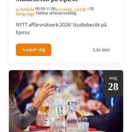
schedule
08:00-11:00
account_circle
<30
language
Hållbar affärsutveckling
NYTT affärsnätverk 2026! Studiebesök på
Epiroc
Anmäl dig
Läs mer
Örebro
aug
28