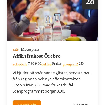
28
Mötesplats
Affärsfrukost Örebro
schedule
7.30-9.00
coffee
Frukost
groups_2
250
Vi bjuder på spännande gäster, senaste nytt
från regionen och nya affärskontakter.
Dropin från 7.30 med frukostbuffé.
Scenprogrammet börjar 8.00.
Anmäl dig
Läs mer