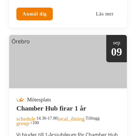
Anmäl dig
Läs mer
Örebro
sep
09
Mötesplats
Chamber Hub firar 1 år
schedule
14.30-17.00
local_dining
Tilltugg
group
<100
Vi bjuder till 1-årsjubileum för Chamber Hub