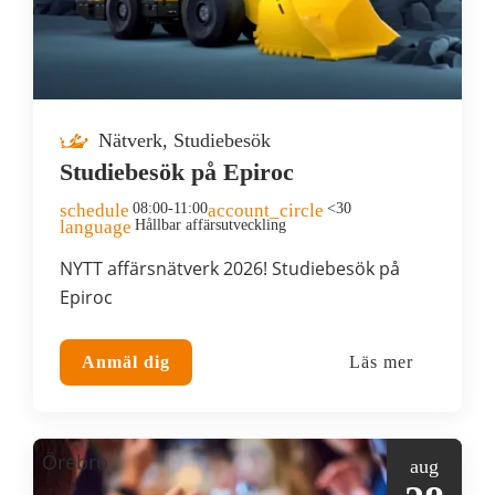
Nätverk, Studiebesök
Studiebesök på Epiroc
schedule
08:00-11:00
account_circle
<30
language
Hållbar affärsutveckling
NYTT affärsnätverk 2026! Studiebesök på
Epiroc
Anmäl dig
Läs mer
Örebro
aug