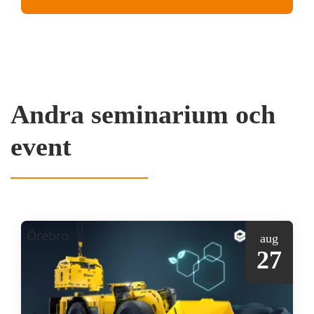
Andra seminarium och
event
Örebro
aug
27