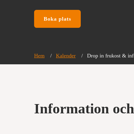
Exportsamverkan
Boka plats
Hem
Kalender
Drop in frukost & i
Information och