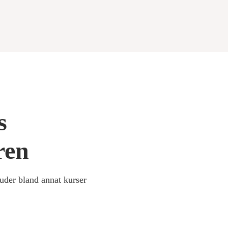
s
ren
juder bland annat kurser