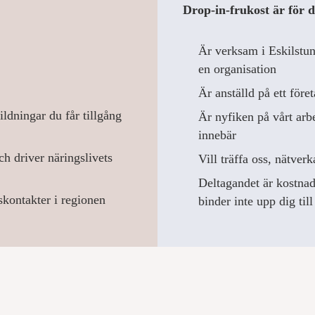
Drop-in-frukost är för 
Är verksam i Eskilstun
en organisation
Är anställd på ett före
ildningar du får tillgång
Är nyfiken på vårt arb
innebär
h driver näringslivets
Vill träffa oss, nätver
Deltagandet är kostnads
skontakter i regionen
binder inte upp dig til