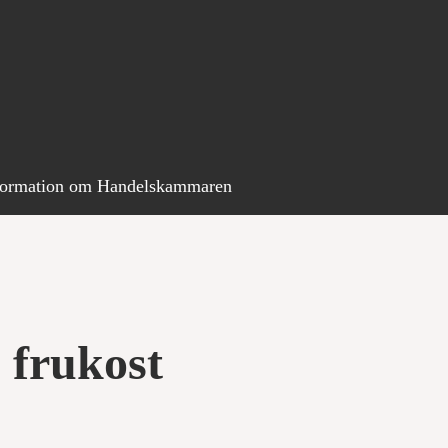
VD-nätverket
Export- & impor
YHM-nätverket
Internationell m
Incoterms – leve
Internationell aff
Remburshanterin
of Credit
Ursprungsregler
nformation om Handelskammaren
frihandelsavtal
 frukost