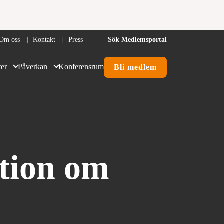
Om oss
Kontakt
Press
Sök
Medlemsportal
ter
Påverkan
Konferensrum
Bli medlem
er
er &
ation om
ll
erans- &
r
ering