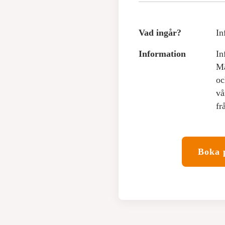
Vad ingår?
In
Information
In
Mä
oc
vå
fr
Boka 