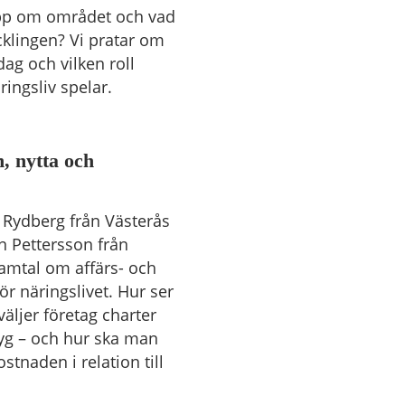
repp om området och vad
klingen? Vi pratar om
ag och vilken roll
ringsliv spelar.
n, nytta och
a Rydberg från Västerås
n Pettersson från
samtal om affärs- och
för näringslivet. Hur ser
väljer företag charter
lyg – och hur ska man
stnaden i relation till