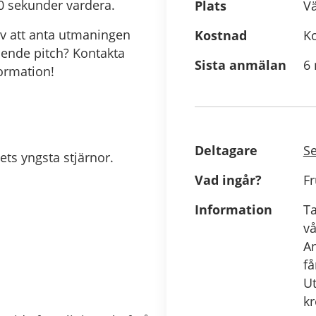
0 sekunder vardera.
Plats
V
av att anta utmaningen
Kostnad
Ko
ende pitch? Kontakta
Sista anmälan
6 
ormation!
Deltagare
Se
vets yngsta stjärnor.
Vad ingår?
Fr
Information
Ta
vå
A
få
Ut
k