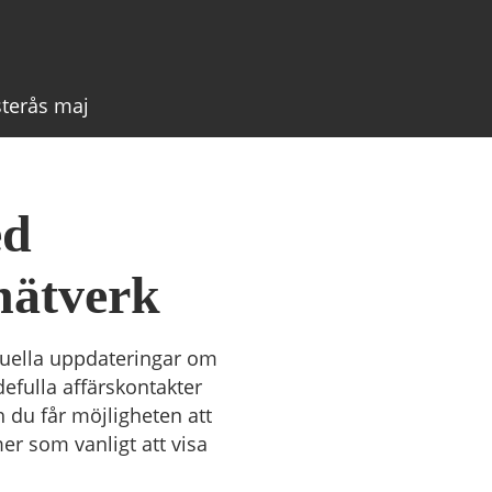
Internationel
Incoterms –
leveransvillkor
Internationell
sterås maj
affärsjuridik
Remburshanter
Letter of Credi
Ursprungsregl
ed
frihandelsavta
nätverk
ktuella uppdateringar om
efulla affärskontakter
h du får möjligheten att
r som vanligt att visa