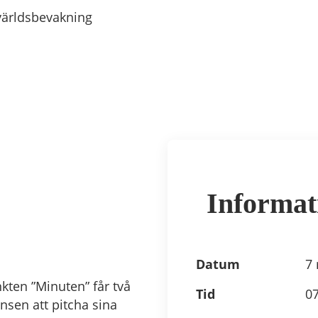
världsbevakning
Informat
Datum
7
ten ”Minuten” får två
Tid
07
nsen att pitcha sina