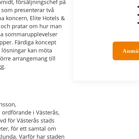
hmidt, försäljningschef på
 som presenterar två
 koncern, Elite Hotels &
, och pratar om hur man
da sommarupplevelser
upper. Färdiga koncept
 lösningar kan möta
Anmäl
törre arrangemang till
gg.
ansson,
ordförande i Västerås,
vd för Västerås stads
eter, för ett samtal om
lunda. Varför har staden