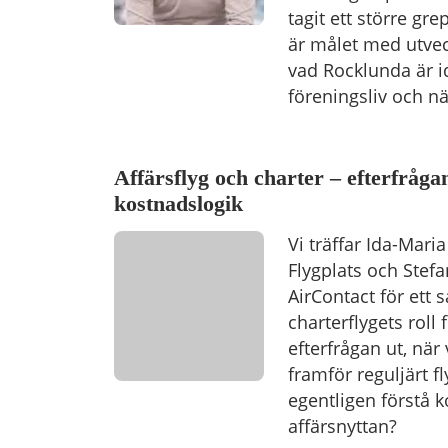
tagit ett större g
är målet med utvec
vad Rocklunda är id
föreningsliv och nä
Affärsflyg och charter – efterfråga
kostnadslogik
Vi träffar Ida-Mari
Flygplats och Stefa
AirContact för ett 
charterflygets roll 
efterfrågan ut, när 
framför reguljärt f
egentligen förstå ko
affärsnyttan?