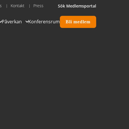
ss
Kontakt
Press
Sök
Medlemsportal
Påverkan
Konferensrum
Bli medlem
eter
ter &
till
verans- &
kor
ntering
nt