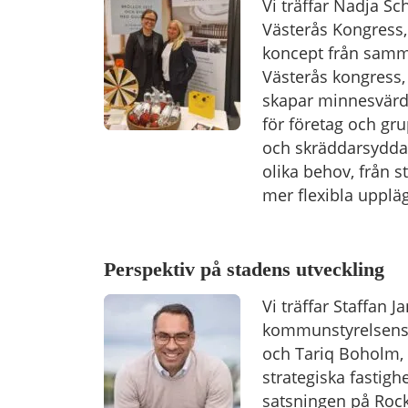
Vi träffar Nadja Sc
Västerås Kongress,
koncept från samma
Västerås kongress
skapar minnesvär
för företag och gr
och skräddarsydda
olika behov, från s
mer flexibla upplä
Perspektiv på stadens utveckling
Vi träffar Staffan J
kommunstyrelsens 
och Tariq Boholm, 
strategiska fastigh
satsningen på Rock