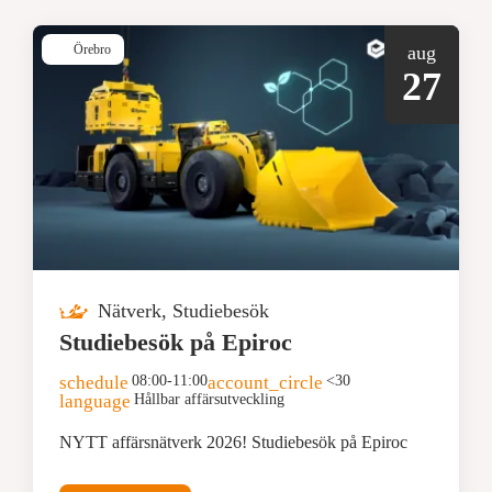
Örebro
aug
27
Nätverk, Studiebesök
Studiebesök på Epiroc
schedule
08:00-11:00
account_circle
<30
language
Hållbar affärsutveckling
NYTT affärsnätverk 2026! Studiebesök på Epiroc