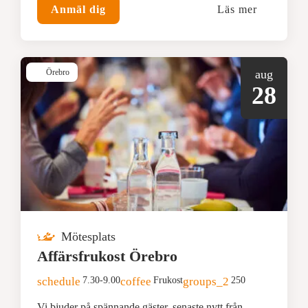
Anmäl dig
Läs mer
Örebro
aug
28
Mötesplats
Affärsfrukost Örebro
schedule
7.30-9.00
coffee
Frukost
groups_2
250
Vi bjuder på spännande gäster, senaste nytt från