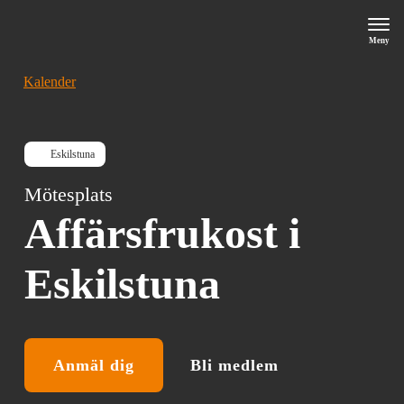
Meny
Kalender
Eskilstuna
Mötesplats
Affärsfrukost i
Eskilstuna
Anmäl dig
Bli medlem